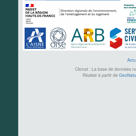
Accu
Clicnat : La base de données nat
Réalisé à partir de
GeoNatur