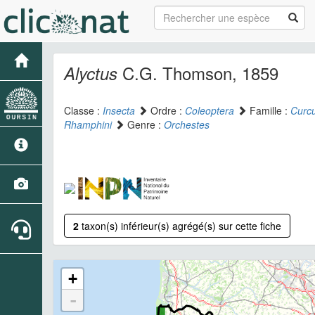
C.G. Thomson, 1859
Alyctus
Classe :
Insecta
Ordre :
Coleoptera
Famille :
Curcu
Rhamphini
Genre :
Orchestes
2
taxon(s) inférieur(s) agrégé(s) sur cette fiche
+
-