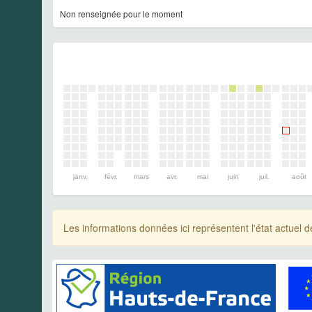
Non renseignée pour le moment
janv.
févr.
mars
avr.
mai
juin
juil.
août
Les informations données ici représentent l'état actue