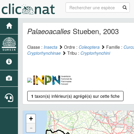
Stueben, 2003
Palaeoacalles
Classe :
Insecta
Ordre :
Coleoptera
Famille :
Curcu
Cryptorhynchinae
Tribu :
Cryptorhynchini
1
taxon(s) inférieur(s) agrégé(s) sur cette fiche
+
-