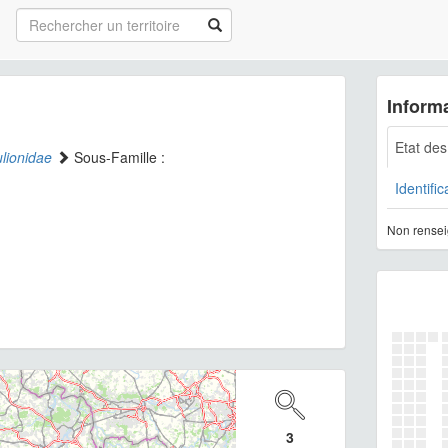
Informa
Etat de
lionidae
Sous-Famille :
Identific
Non rensei
3