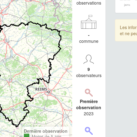
observations
janv.
Les info
et ne pe
-
commune
9
observateurs
Première
observation
2023
Dernière observation
Moins de 5 ans