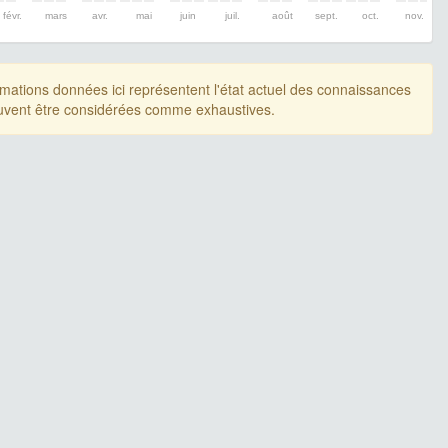
févr.
mars
avr.
mai
juin
juil.
août
sept.
oct.
nov.
rmations données ici représentent l'état actuel des connaissances
uvent être considérées comme exhaustives.