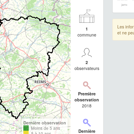
janv.
Les info
1
et ne pe
commune
2
observateurs
Première
observation
2018
Dernière observation
Moins de 5 ans
Dernière
5 à 10 ans