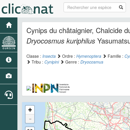
Cynips du châtaignier, Chalcide d
Yasumatsu
Dryocosmus kuriphilus
Classe :
Insecta
Ordre :
Hymenoptera
Famille :
Cy
Tribu :
Cynipini
Genre :
Dryocosmus
+
-