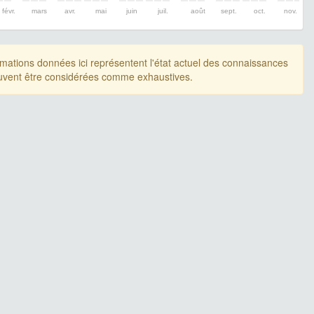
févr.
mars
avr.
mai
juin
juil.
août
sept.
oct.
nov.
rmations données ici représentent l'état actuel des connaissances
uvent être considérées comme exhaustives.