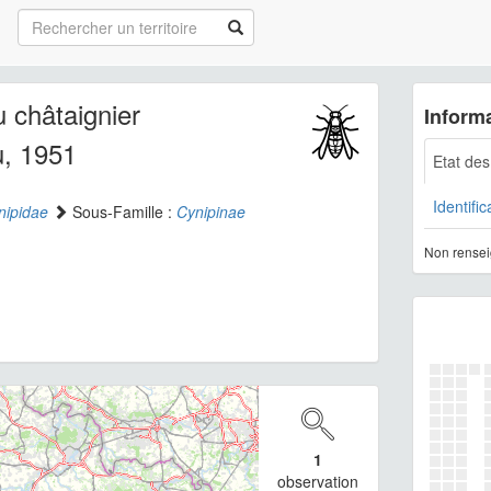
u châtaignier
Informa
, 1951
Etat de
Identific
nipidae
Sous-Famille :
Cynipinae
Non rensei
1
observation