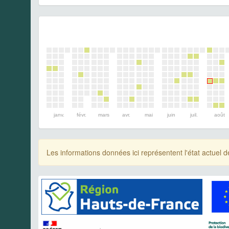
janv.
févr.
mars
avr.
mai
juin
juil.
août
Les informations données ici représentent l'état actue