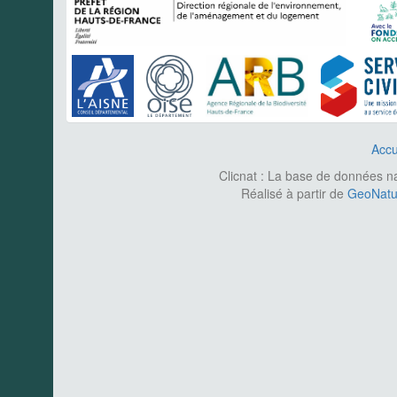
Accu
Clicnat : La base de données nat
Réalisé à partir de
GeoNatur