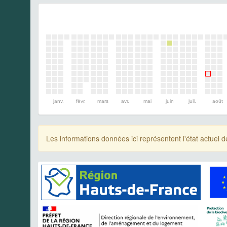
janv.
févr.
mars
avr.
mai
juin
juil.
août
Les informations données ici représentent l'état actue