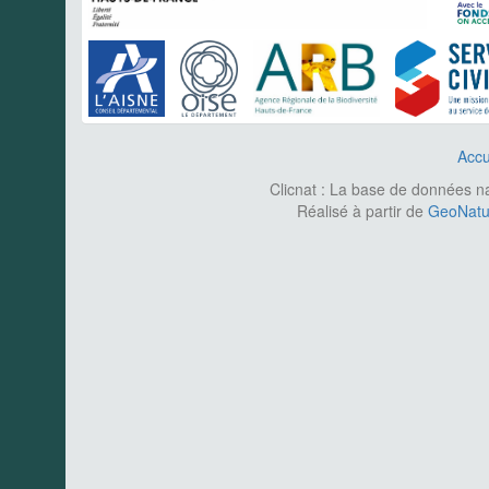
Accu
Clicnat : La base de données nat
Réalisé à partir de
GeoNatur