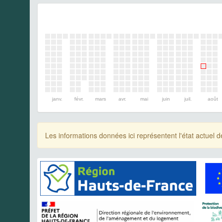
janv.
févr.
mars
avr.
mai
juin
juil.
août
Les informations données ici représentent l'état actue