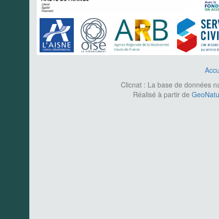
Accu
Clicnat : La base de données nat
Réalisé à partir de
GeoNatur