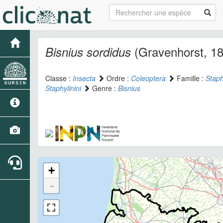
(Gravenhorst, 1
Bisnius sordidus
Classe :
Insecta
Ordre :
Coleoptera
Famille :
Staph
Staphylinini
Genre :
Bisnius
+
-