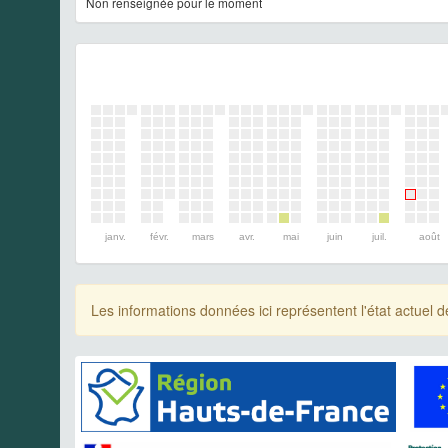
Non renseignée pour le moment
janv.
févr.
mars
avr.
mai
juin
juil.
août
Les informations données ici représentent l'état actue