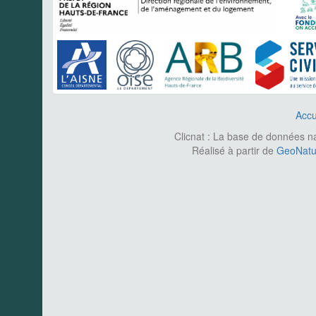
Accu
Clicnat : La base de données nat
Réalisé à partir de
GeoNatur