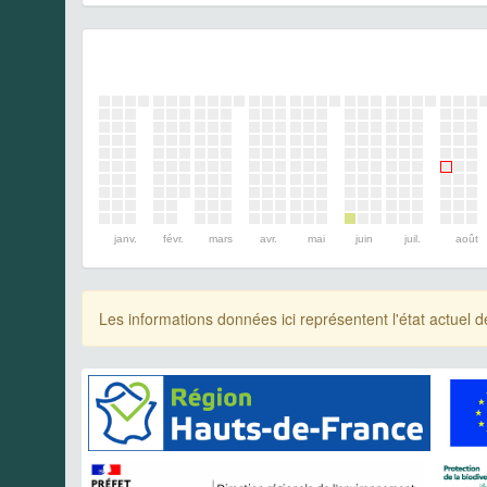
janv.
févr.
mars
avr.
mai
juin
juil.
août
Les informations données ici représentent l'état actue