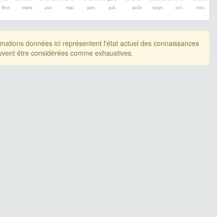
févr.
mars
avr.
mai
juin
juil.
août
sept.
oct.
nov.
rmations données ici représentent l'état actuel des connaissances
uvent être considérées comme exhaustives.