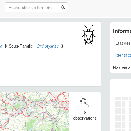
Informa
Etat de
ae
Sous-Famille :
Orthotylinae
Identific
Non rensei
5
observations