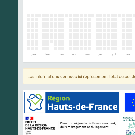
janv.
févr.
mars
avr.
mai
juin
juil.
août
Les informations données ici représentent l'état actue