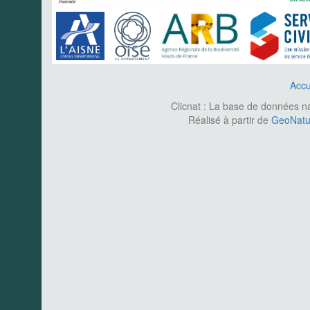
Accu
Clicnat : La base de données nat
Réalisé à partir de
GeoNatur