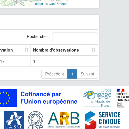
Leaflet
| ©
Geo2France
Rechercher :
rvation
Nombre d'observations
17
1
Précédent
1
Suivant