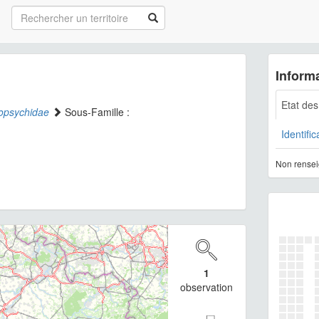
Informa
Etat de
opsychidae
Sous-Famille :
Identific
Non rensei
1
observation