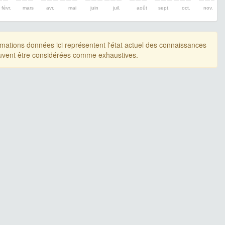
févr.
mars
avr.
mai
juin
juil.
août
sept.
oct.
nov.
rmations données ici représentent l'état actuel des connaissances
uvent être considérées comme exhaustives.