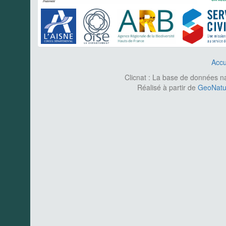
Accu
Clicnat : La base de données nat
Réalisé à partir de
GeoNatur