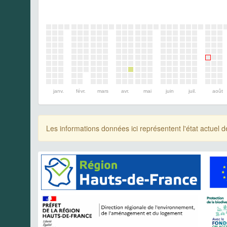
janv.
févr.
mars
avr.
mai
juin
juil.
août
Les informations données ici représentent l'état actue