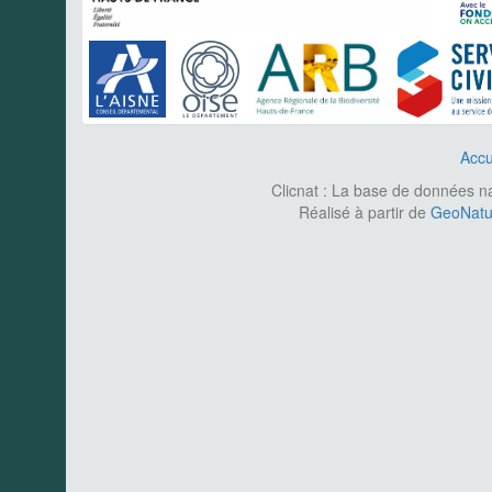
Accu
Clicnat : La base de données nat
Réalisé à partir de
GeoNatur