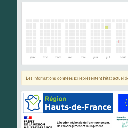
janv.
févr.
mars
avr.
mai
juin
juil.
août
Les informations données ici représentent l'état actue