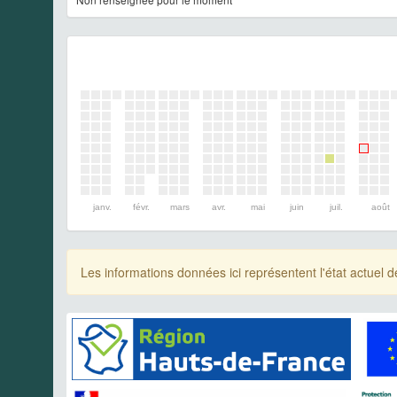
janv.
févr.
mars
avr.
mai
juin
juil.
août
Les informations données ici représentent l'état actue