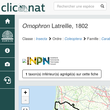
Latreille, 1802
Omophron
Classe :
Insecta
Ordre :
Coleoptera
Famille :
Cara
1
taxon(s) inférieur(s) agrégé(s) sur cette fiche
+
-