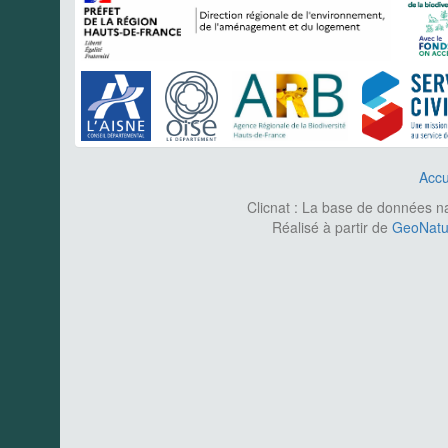
Accu
Clicnat : La base de données nat
Réalisé à partir de
GeoNatur