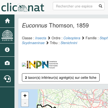
Thomson, 1859
Euconnus
Classe :
Insecta
Ordre :
Coleoptera
Famille :
Staph
Scydmaeninae
Tribu :
Stenichnini
2
taxon(s) inférieur(s) agrégé(s) sur cette fiche
+
-