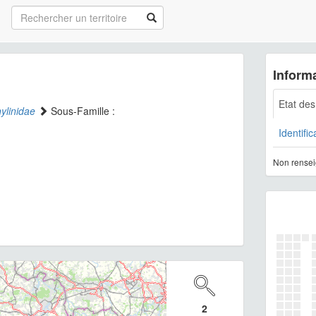
Informa
Etat de
ylinidae
Sous-Famille :
Identific
Non rensei
2