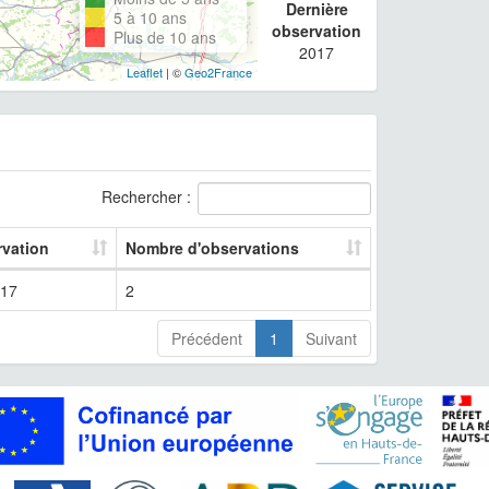
Dernière
5 à 10 ans
observation
Plus de 10 ans
2017
Leaflet
| ©
Geo2France
Rechercher :
rvation
Nombre d'observations
17
2
Précédent
1
Suivant