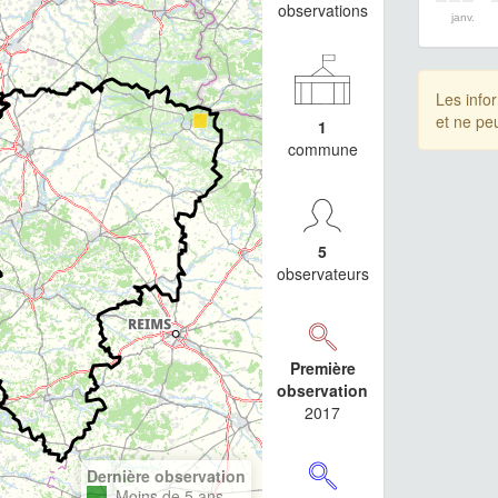
observations
janv.
Les info
et ne pe
1
commune
5
observateurs
Première
observation
2017
Dernière observation
Moins de 5 ans