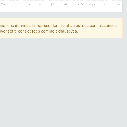
févr.
mars
avr.
mai
juin
juil.
août
sept.
oct.
nov.
rmations données ici représentent l'état actuel des connaissances
uvent être considérées comme exhaustives.