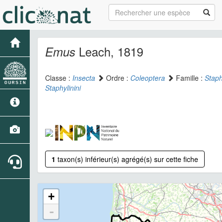
Leach, 1819
Emus
Classe :
Insecta
Ordre :
Coleoptera
Famille :
Staph
Staphylinini
1
taxon(s) inférieur(s) agrégé(s) sur cette fiche
+
-