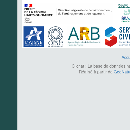
Accu
Clicnat : La base de données nat
Réalisé à partir de
GeoNatur