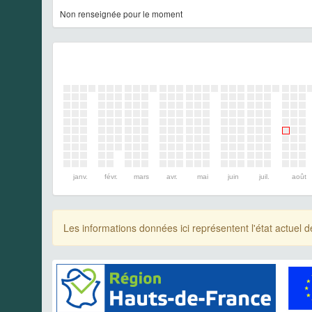
Non renseignée pour le moment
janv.
févr.
mars
avr.
mai
juin
juil.
août
Les informations données ici représentent l'état actue