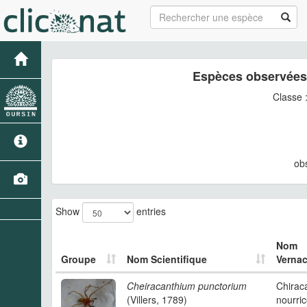
Espèces observées
Classe 
ob
Show
entries
Nom
Groupe
Nom Scientifique
Vernac
Cheiracanthium punctorium
Chirac
(Villers, 1789)
nourri