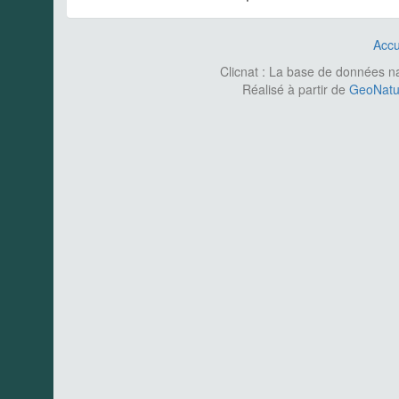
Accu
Clicnat : La base de données nat
Réalisé à partir de
GeoNatur