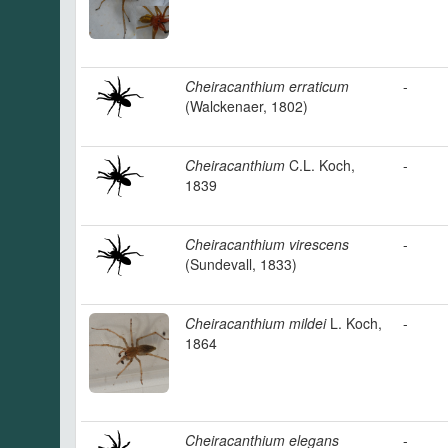
Cheiracanthium erraticum
-
(Walckenaer, 1802)
Cheiracanthium
C.L. Koch,
-
1839
Cheiracanthium virescens
-
(Sundevall, 1833)
Cheiracanthium mildei
L. Koch,
-
1864
Cheiracanthium elegans
-