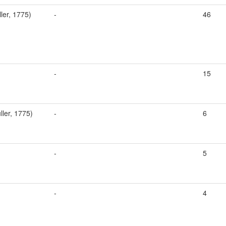
ler, 1775)
-
46
-
15
ller, 1775)
-
6
-
5
-
4