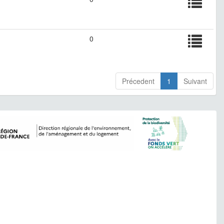
0
Précedent
1
Suivant