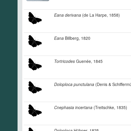
Eana derivana
(de La Harpe, 1858)
Eana
Billberg, 1820
Tortricodes
Guenée, 1845
Doloploca punctulana
(Denis & Schiffermü
Cnephasia incertana
(Treitschke, 1835)
Doloploca
Hübner, 1825