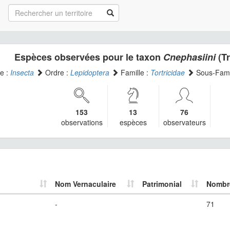
Espèces observées pour le taxon
Cnephasiini
(Tr
e :
Insecta
Ordre :
Lepidoptera
Famille :
Tortricidae
Sous-Fami
153
13
76
observations
espèces
observateurs
Nom Vernaculaire
Patrimonial
Nombre
-
71