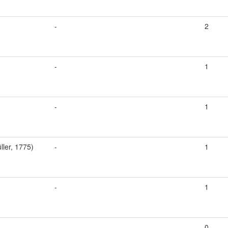
-
2
-
1
-
1
ller, 1775)
-
1
-
1
-
0