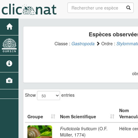
Espèces observées
Classe :
Gastropoda
Ordre :
Stylommat
ob
Show
entries
Nom
Groupe
Nom Scientifique
Vernacul
Fruticicola fruticum
(O.F.
Hélice ce
Müller, 1774)