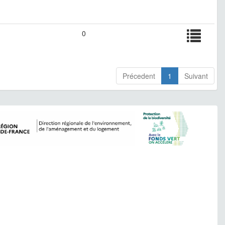
0
Précedent
1
Suivant