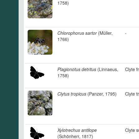
1758)
Chlorophorus sartor
(Müller,
-
1766)
Plagionotus detritus
(Linnaeus,
Clyte f
1758)
Clytus tropicus
(Panzer, 1795)
Clyte t
Xylotrechus antilope
Clyte s
(Schönherr, 1817)