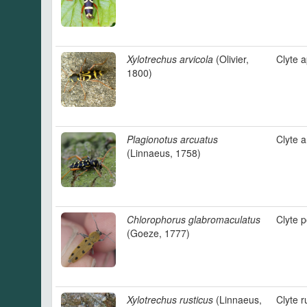
Xylotrechus arvicola
(Olivier,
Clyte 
1800)
Plagionotus arcuatus
Clyte 
(Linnaeus, 1758)
Chlorophorus glabromaculatus
Clyte p
(Goeze, 1777)
Xylotrechus rusticus
(Linnaeus,
Clyte r