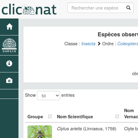
Espèces observ
Classe :
Insecta
Ordre :
Coleopter
ob
Show
entries
Nom
Groupe
Nom Scientifique
Vernac
Clytus arietis
(Linnaeus, 1758)
Clyte b