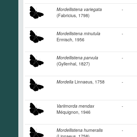
Mordellistena variegata
-
(Fabricius, 1798)
Mordellistena minutula
-
Ermisch, 1956
Mordellistena parvula
-
(Gyllenhal, 1827)
Mordella
Linnaeus, 1758
-
Variimorda mendax
-
Méquignon, 1946
Mordellistena humeralis
-
(Linnaeus, 1758)