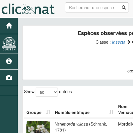
Espèces observées po
Classe :
Insecta
ob
Show
entries
Nom
Groupe
Nom Scientifique
Vernacu
Variimorda villosa
(Schrank,
Mordell
1781)