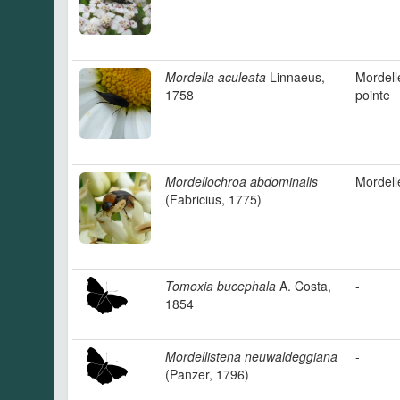
Mordella aculeata
Linnaeus,
Mordell
1758
pointe
Mordellochroa abdominalis
Mordelle
(Fabricius, 1775)
Tomoxia bucephala
A. Costa,
-
1854
Mordellistena neuwaldeggiana
-
(Panzer, 1796)