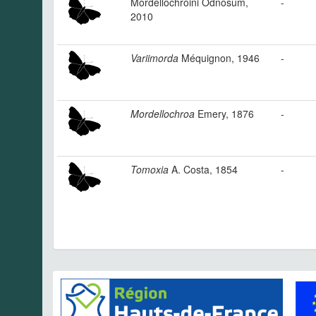
Mordellochroini Odnosum,
-
2010
Variimorda
Méquignon, 1946
-
Mordellochroa
Emery, 1876
-
Tomoxia
A. Costa, 1854
-