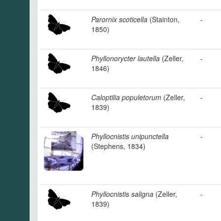
Parornix scoticella
(Stainton,
-
1850)
Phyllonorycter lautella
(Zeller,
-
1846)
Caloptilia populetorum
(Zeller,
-
1839)
Phyllocnistis unipunctella
-
(Stephens, 1834)
Phyllocnistis saligna
(Zeller,
-
1839)