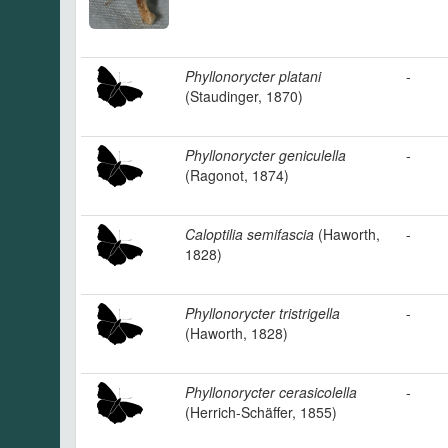
Phyllonorycter platani
-
(Staudinger, 1870)
Phyllonorycter geniculella
-
(Ragonot, 1874)
Caloptilia semifascia
(Haworth,
-
1828)
Phyllonorycter tristrigella
-
(Haworth, 1828)
Phyllonorycter cerasicolella
-
(Herrich-Schäffer, 1855)