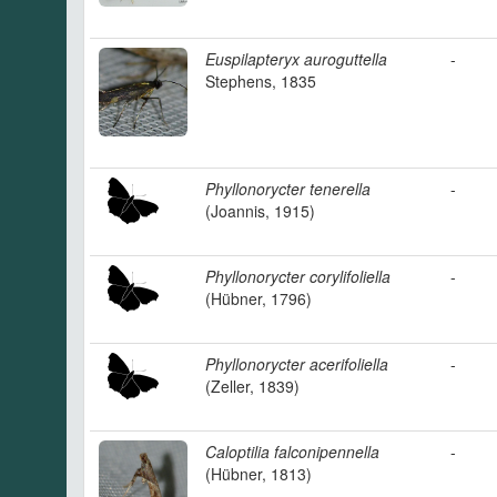
Euspilapteryx auroguttella
-
Stephens, 1835
Phyllonorycter tenerella
-
(Joannis, 1915)
Phyllonorycter corylifoliella
-
(Hübner, 1796)
Phyllonorycter acerifoliella
-
(Zeller, 1839)
Caloptilia falconipennella
-
(Hübner, 1813)