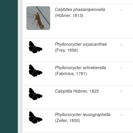
Calybites phasianipennella
-
(Hübner, 1813)
Phyllonorycter oxyacanthae
-
(Frey, 1856)
Phyllonorycter schreberella
-
(Fabricius, 1781)
Caloptilia
Hübner, 1825
-
Phyllonorycter leucographella
-
(Zeller, 1850)