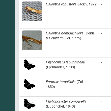
Caloptilia robustella
Jäckh, 1972
-
Caloptilia hemidactylella
(Denis
-
& Schiffermüller, 1775)
Phyllocnistis labyrinthella
-
(Bjerkander, 1790)
Parornix torquillella
(Zeller,
-
1850)
Phyllonorycter comparella
-
(Duponchel, 1843)