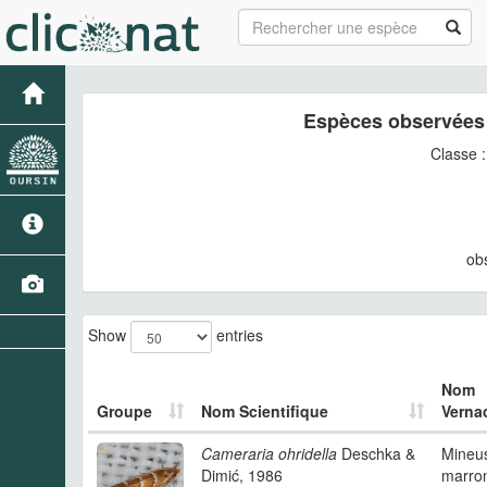
Espèces observées 
Classe 
ob
Show
entries
Nom
Groupe
Nom Scientifique
Vernac
Cameraria ohridella
Deschka &
Mineu
Dimić, 1986
marron