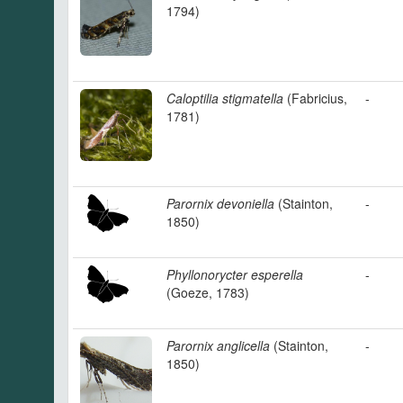
1794)
Caloptilia stigmatella
(Fabricius,
-
1781)
Parornix devoniella
(Stainton,
-
1850)
Phyllonorycter esperella
-
(Goeze, 1783)
Parornix anglicella
(Stainton,
-
1850)