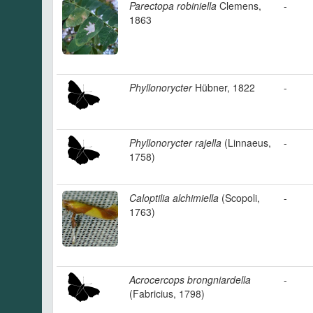
Parectopa robiniella
Clemens,
-
1863
Phyllonorycter
Hübner, 1822
-
Phyllonorycter rajella
(Linnaeus,
-
1758)
Caloptilia alchimiella
(Scopoli,
-
1763)
Acrocercops brongniardella
-
(Fabricius, 1798)