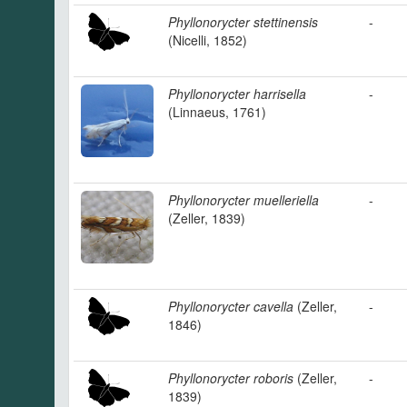
Phyllonorycter stettinensis
-
(Nicelli, 1852)
Phyllonorycter harrisella
-
(Linnaeus, 1761)
Phyllonorycter muelleriella
-
(Zeller, 1839)
Phyllonorycter cavella
(Zeller,
-
1846)
Phyllonorycter roboris
(Zeller,
-
1839)