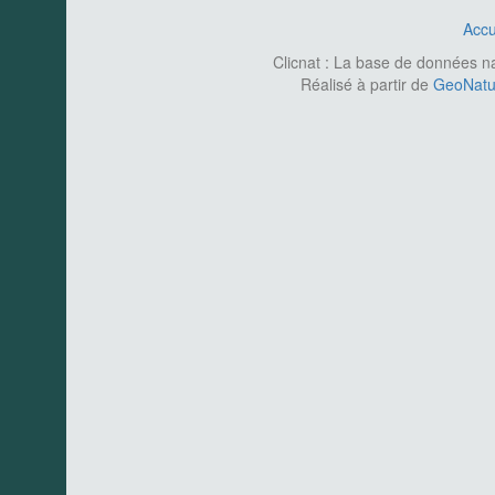
Accu
Clicnat : La base de données nat
Réalisé à partir de
GeoNatur