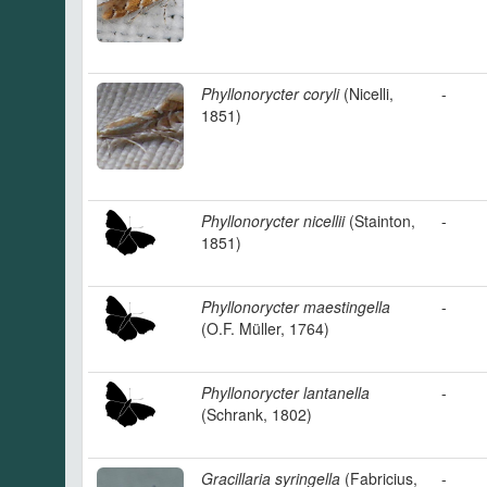
Phyllonorycter coryli
(Nicelli,
-
1851)
Phyllonorycter nicellii
(Stainton,
-
1851)
Phyllonorycter maestingella
-
(O.F. Müller, 1764)
Phyllonorycter lantanella
-
(Schrank, 1802)
Gracillaria syringella
(Fabricius,
-