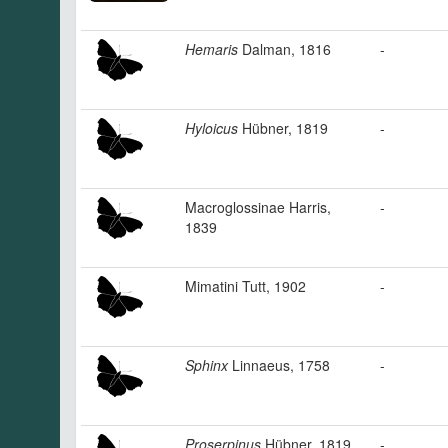
Hemaris
Dalman, 1816
-
Hyloicus
Hübner, 1819
-
Macroglossinae Harris,
-
1839
Mimatini Tutt, 1902
-
Sphinx
Linnaeus, 1758
-
Proserpinus
Hübner, 1819
-