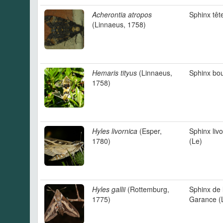
Acherontia atropos
Sphinx têt
(Linnaeus, 1758)
Hemaris tityus
(Linnaeus,
Sphinx bo
1758)
Hyles livornica
(Esper,
Sphinx liv
1780)
(Le)
Hyles gallii
(Rottemburg,
Sphinx de 
1775)
Garance (