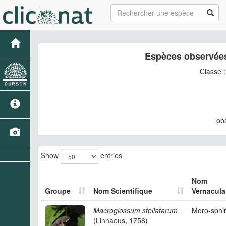
Espèces observées
Classe 
ob
Show
entries
Nom
Groupe
Nom Scientifique
Vernacula
Macroglossum stellatarum
Moro-sphi
(Linnaeus, 1758)