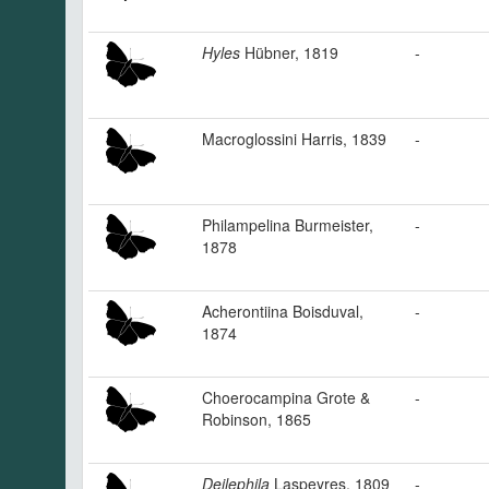
Hyles
Hübner, 1819
-
Macroglossini Harris, 1839
-
Philampelina Burmeister,
-
1878
Acherontiina Boisduval,
-
1874
Choerocampina Grote &
-
Robinson, 1865
Deilephila
Laspeyres, 1809
-