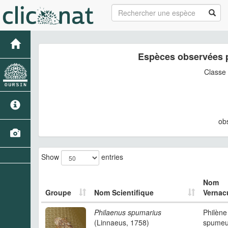
Espèces observées 
Classe
ob
Show
entries
Nom
Groupe
Nom Scientifique
Vernacu
Philaenus spumarius
Philène
(Linnaeus, 1758)
spume