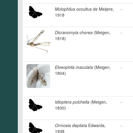
Molophilus occultus
de Meijere,
-
1918
Dicranomyia chorea
(Meigen,
-
1818)
Eloeophila maculata
(Meigen,
-
1804)
Idioptera pulchella
(Meigen,
-
1830)
Ormosia depilata
Edwards,
-
1938