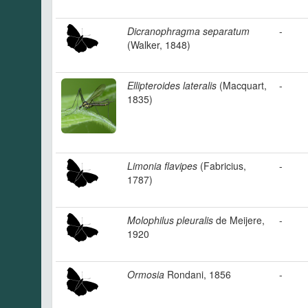
Dicranophragma separatum
-
(Walker, 1848)
Ellipteroides lateralis
(Macquart,
-
1835)
Limonia flavipes
(Fabricius,
-
1787)
Molophilus pleuralis
de Meijere,
-
1920
Ormosia
Rondani, 1856
-