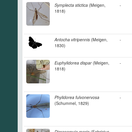
Symplecta stictica
(Meigen,
-
1818)
Antocha vitripennis
(Meigen,
-
1830)
Euphylidorea dispar
(Meigen,
-
1818)
Phylidorea fulvonervosa
-
(Schummel, 1829)
Dicranomyia morio
(Fabricius,
-