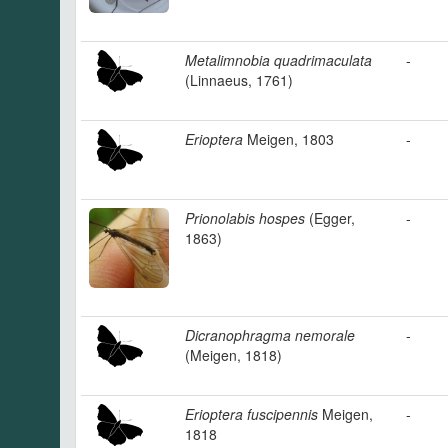
Metalimnobia quadrimaculata
-
(Linnaeus, 1761)
Erioptera
Meigen, 1803
-
Prionolabis hospes
(Egger,
-
1863)
Dicranophragma nemorale
-
(Meigen, 1818)
Erioptera fuscipennis
Meigen,
-
1818