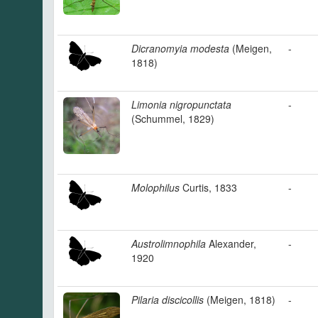
Dicranomyia modesta
(Meigen,
-
1818)
Limonia nigropunctata
-
(Schummel, 1829)
Molophilus
Curtis, 1833
-
Austrolimnophila
Alexander,
-
1920
Pilaria discicollis
(Meigen, 1818)
-