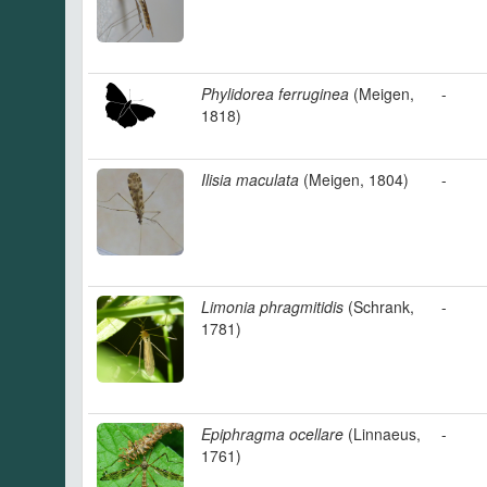
Phylidorea ferruginea
(Meigen,
-
1818)
Ilisia maculata
(Meigen, 1804)
-
Limonia phragmitidis
(Schrank,
-
1781)
Epiphragma ocellare
(Linnaeus,
-
1761)