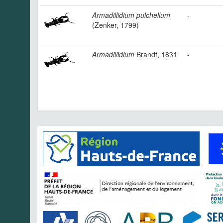
Armadillidium pulchellum
-
(Zenker, 1799)
Armadillidium
Brandt, 1831
-