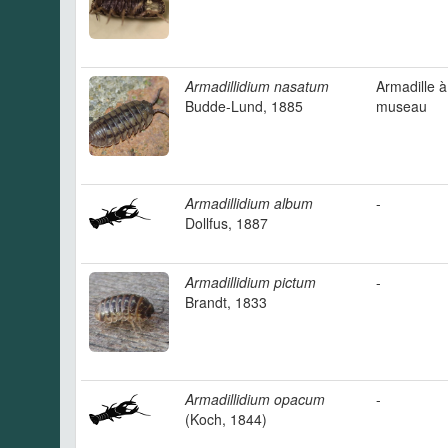
Armadillidium nasatum
Armadille à
Budde-Lund, 1885
museau
Armadillidium album
-
Dollfus, 1887
Armadillidium pictum
-
Brandt, 1833
Armadillidium opacum
-
(Koch, 1844)