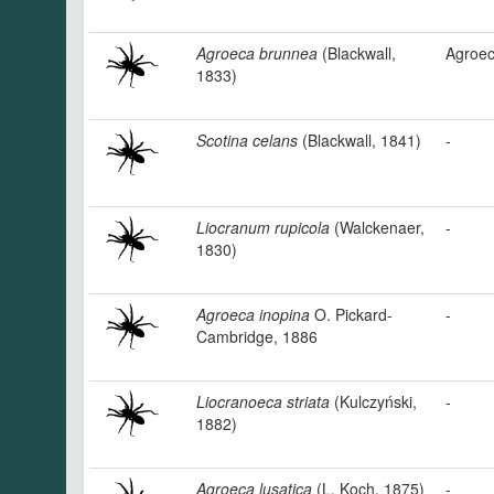
Agroeca brunnea
(Blackwall,
Agroec
1833)
Scotina celans
(Blackwall, 1841)
-
Liocranum rupicola
(Walckenaer,
-
1830)
Agroeca inopina
O. Pickard-
-
Cambridge, 1886
Liocranoeca striata
(Kulczyński,
-
1882)
Agroeca lusatica
(L. Koch, 1875)
-