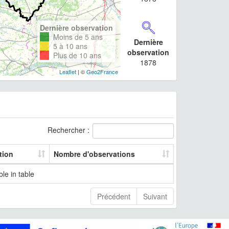
Dernière observation
Moins de 5 ans
Dernière
5 à 10 ans
observation
Plus de 10 ans
1878
Leaflet
| ©
Geo2France
Rechercher :
tion
Nombre d'observations
le in table
Précédent
Suivant