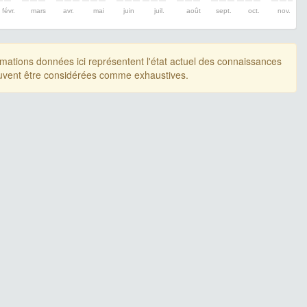
févr.
mars
avr.
mai
juin
juil.
août
sept.
oct.
nov.
rmations données ici représentent l'état actuel des connaissances
uvent être considérées comme exhaustives.