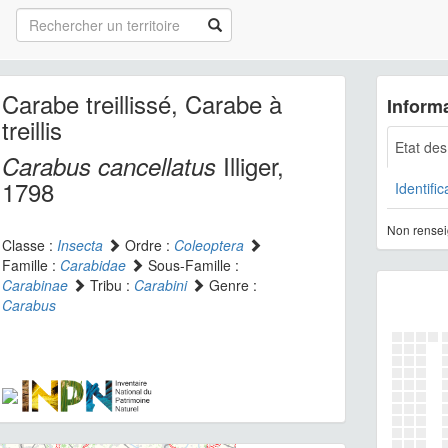
Carabe treillissé, Carabe à
Informa
treillis
Etat de
Illiger,
Carabus cancellatus
1798
Identific
Non rensei
Classe :
Insecta
Ordre :
Coleoptera
Famille :
Carabidae
Sous-Famille :
Carabinae
Tribu :
Carabini
Genre :
Carabus