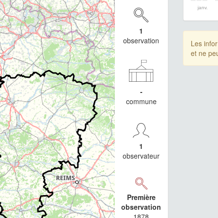
janv.
1
observation
Les info
et ne pe
-
commune
1
observateur
Première
observation
1878