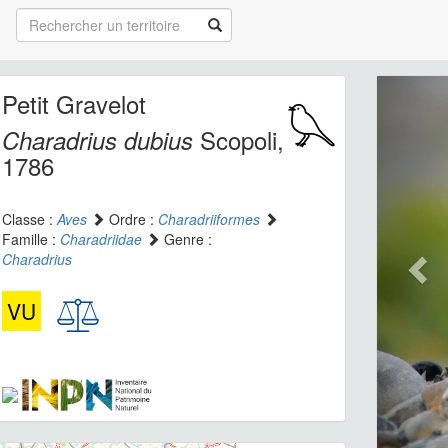
Petit Gravelot
Scopoli,
Charadrius dubius
1786
Classe :
Aves
Ordre :
Charadriiformes
Famille :
Charadriidae
Genre :
Charadrius
VU