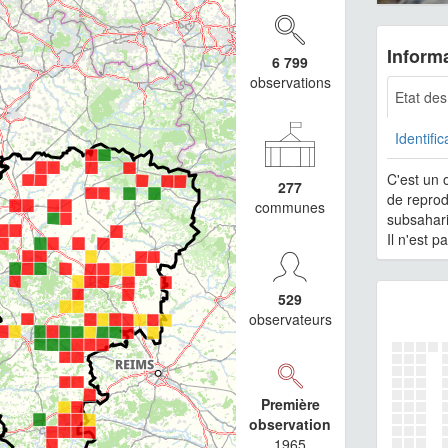
Informa
6 799
observations
Etat de
Identific
C'est un 
277
de reprod
communes
subsahar
Il n'est p
529
observateurs
Première
observation
1965