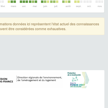
févr.
mars
avr.
mai
juin
juil.
août
sept.
oct.
nov.
rmations données ici représentent l'état actuel des connaissances
uvent être considérées comme exhaustives.