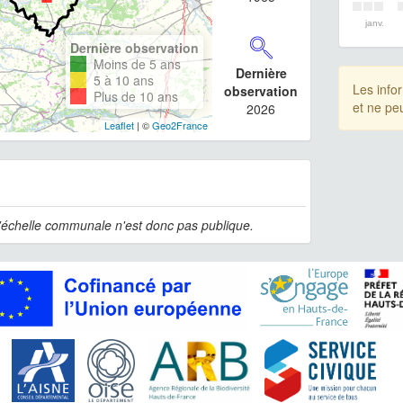
janv.
Dernière observation
Moins de 5 ans
Dernière
5 à 10 ans
Les info
observation
Plus de 10 ans
et ne pe
2026
Leaflet
| ©
Geo2France
l'échelle communale n'est donc pas publique.