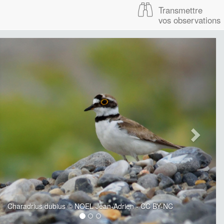
Transmettre
vos observations
Charadrius dubius © NOEL Jean-Adrien - CC BY-NC