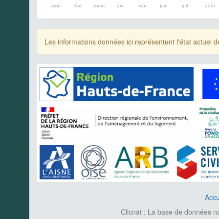
janv.
févr.
mars
avr.
mai
juin
juil.
août
Les informations données ici représentent l'état actue
Accu
Clicnat : La base de données nat