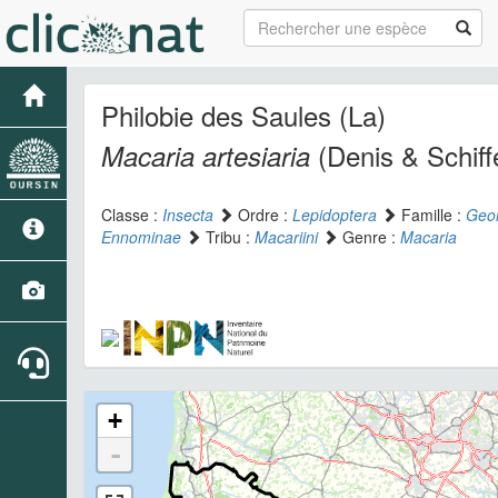
Philobie des Saules (La)
(Denis & Schiff
Macaria artesiaria
Classe :
Insecta
Ordre :
Lepidoptera
Famille :
Geo
Ennominae
Tribu :
Macariini
Genre :
Macaria
+
-