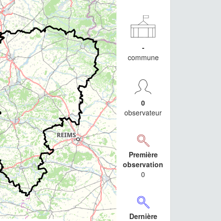
-
commune
0
observateur
Première
observation
0
Dernière