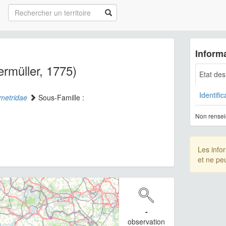
Informa
ermüller, 1775)
Etat de
Identific
metridae
Sous-Famille :
Non rensei
Les info
et ne pe
-
observation