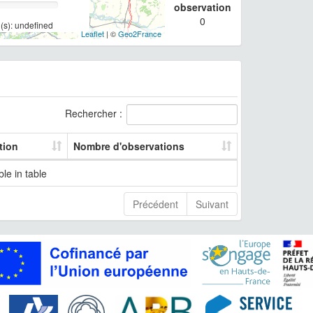
observation
0
(s): undefined
Leaflet
| ©
Geo2France
Rechercher :
tion
Nombre d'observations
le in table
Précédent
Suivant