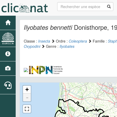
Donisthorpe, 1
Ilyobates bennetti
Classe :
Insecta
Ordre :
Coleoptera
Famille :
Staph
Oxypodini
Genre :
Ilyobates
+
-