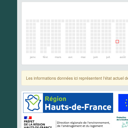
janv.
févr.
mars
avr.
mai
juin
juil.
août
Les informations données ici représentent l'état actue