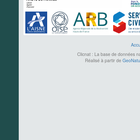
Accu
Clicnat : La base de données nat
Réalisé à partir de
GeoNatur