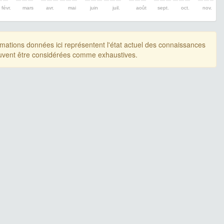
févr.
mars
avr.
mai
juin
juil.
août
sept.
oct.
nov.
rmations données ici représentent l'état actuel des connaissances
uvent être considérées comme exhaustives.