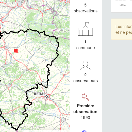
5
janv.
observations
Les info
et ne pe
1
commune
2
observateurs
Première
observation
1990