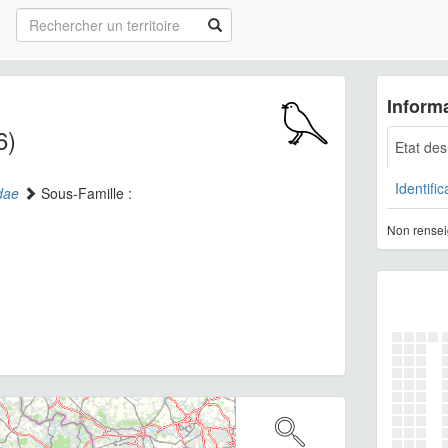
Informa
6)
Etat de
Identific
dae
Sous-Famille :
Non rensei