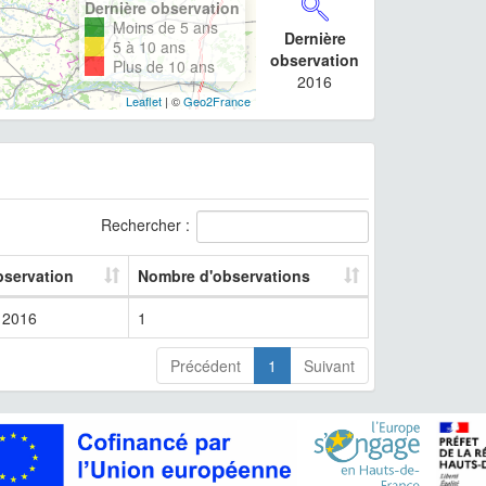
Dernière observation
Moins de 5 ans
Dernière
5 à 10 ans
observation
Plus de 10 ans
2016
Leaflet
| ©
Geo2France
Rechercher :
bservation
Nombre d'observations
2016
1
Précédent
1
Suivant