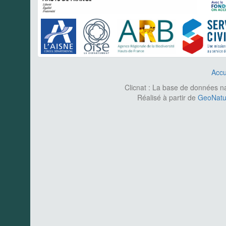
Accu
Clicnat : La base de données nat
Réalisé à partir de
GeoNatur