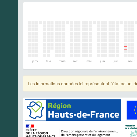
janv.
févr.
mars
avr.
mai
juin
juil.
août
Les informations données ici représentent l'état actue