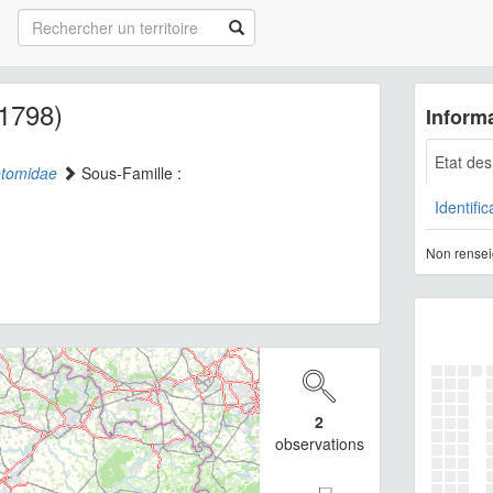
 1798)
Informa
Etat de
tomidae
Sous-Famille :
Identific
Non rensei
2
observations