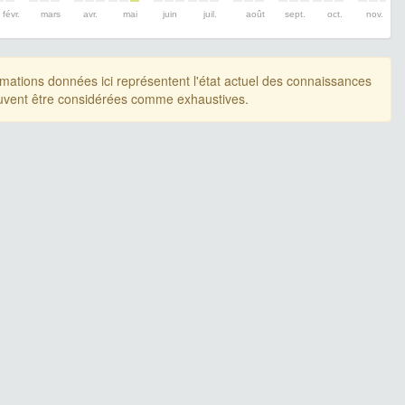
févr.
mars
avr.
mai
juin
juil.
août
sept.
oct.
nov.
rmations données ici représentent l'état actuel des connaissances
uvent être considérées comme exhaustives.