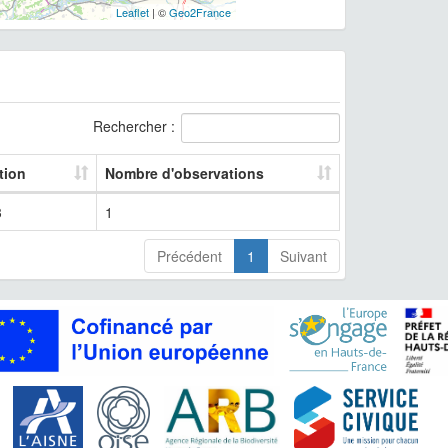
Leaflet
| ©
Geo2France
Rechercher :
tion
Nombre d'observations
3
1
Précédent
1
Suivant