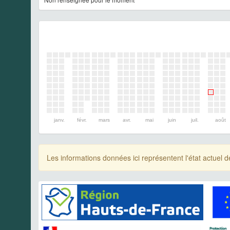
janv.
févr.
mars
avr.
mai
juin
juil.
août
Les informations données ici représentent l'état actue