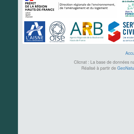
Accu
Clicnat : La base de données nat
Réalisé à partir de
GeoNatur