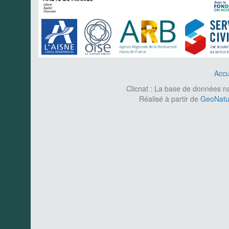
Accu
Clicnat : La base de données nat
Réalisé à partir de
GeoNatur