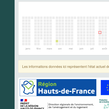
janv.
févr.
mars
avr.
mai
juin
juil.
août
Les informations données ici représentent l'état actue