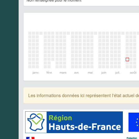
janv.
févr.
mars
avr.
mai
juin
juil.
août
Les informations données ici représentent l'état actue