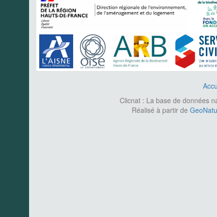
Accu
Clicnat : La base de données nat
Réalisé à partir de
GeoNatur