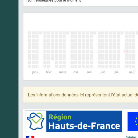
janv.
févr.
mars
avr.
mai
juin
juil.
août
Les informations données ici représentent l'état actue