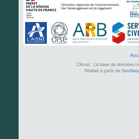
Accu
Clicnat : La base de données nat
Réalisé à partir de
GeoNatur